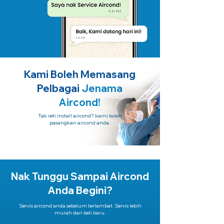
Kami Boleh Memasang
Pelbagai
Jenama
Aircond!
Tak reti install aircond? kami boleh
pasangkan aircond anda.
Nak Tunggu Sampai Aircond
Anda Begini?
Servis aircond anda sebelum terlambat. Servis lebih
murah dari beli baru.