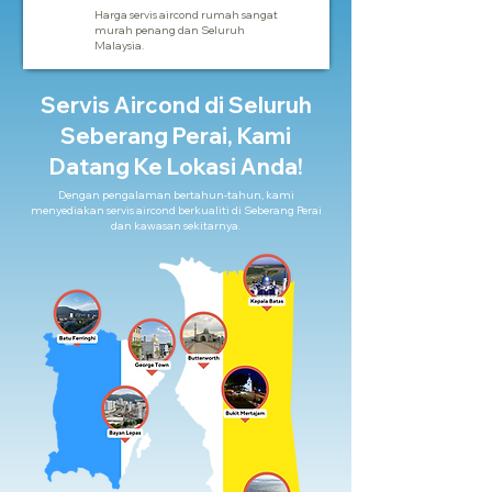
Harga servis aircond rumah sangat
murah penang dan Seluruh
Malaysia.
Servis Aircond di Seluruh
Seberang Perai, Kami
Datang Ke Lokasi Anda!
Dengan pengalaman bertahun-tahun, kami
menyediakan servis aircond berkualiti di Seberang Perai
dan kawasan sekitarnya.