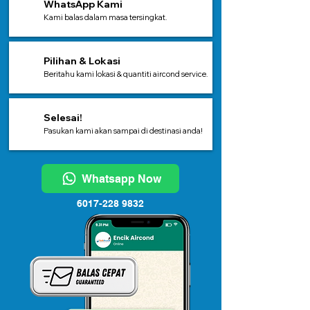
1
WhatsApp Kami
Kami balas dalam masa tersingkat.
2
Pilihan & Lokasi
Beritahu kami lokasi & quantiti aircond service.
3
Selesai!
Pasukan kami akan sampai di destinasi anda!
Whatsapp Now
6017-228 9832