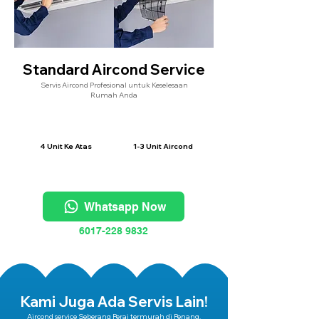
Standard Aircond Service
Servis Aircond Profesional untuk Keselesaan
Rumah Anda
RM99/
RM130/
Unit
Unit
4 Unit Ke Atas
1-3 Unit Aircond
Whatsapp Now
6017-228 9832
Kami Juga Ada Servis Lain!
Aircond service Seberang Perai termurah di Penang.