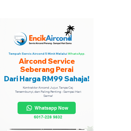
Encik Aircond Seluruh Pulau Pinang
·
Hubungi Kami Sekarang!
Tempah Servis Aircond 5 Minit Melalui
WhatsApp.
Aircond Service
Seberang Perai
Dari Harga RM99 Sahaja!
Kontraktor Aircond Jujur, Tanpa Caj
Tersembunyi, dan Paling Penting - Sampai Hari
Sama!
Whatsapp Now
6017-228 9832