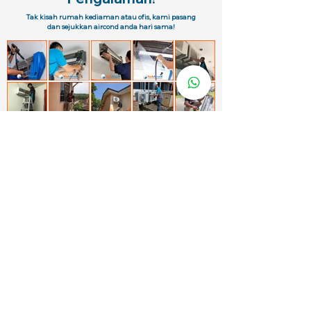
Tak kisah rumah kediaman atau ofis, kami pasang
dan sejukkan aircond anda hari sama!
Pelanggan Korporate
Kami